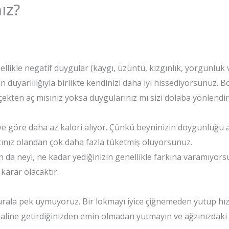
ız?
llikle negatif duygular (kaygı, üzüntü, kızgınlık, yorgunluk vb.
 duyarlılığıyla birlikte kendinizi daha iyi hissediyorsunuz. 
kten aç mısınız yoksa duygularınız mı sizi dolaba yönlendir
reye göre daha az kalori alıyor. Çünkü beyninizin doygunluğu
acınız olandan çok daha fazla tüketmiş oluyorsunuz.
 da neyi, ne kadar yediğinizin genellikle farkına varamıyo
karar olacaktır.
urala pek uymuyoruz. Bir lokmayı iyice çiğnemeden yutup hızl
 haline getirdiğinizden emin olmadan yutmayın ve ağzınızdaki