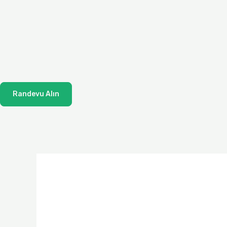
İçeriğe
atla
Randevu Alın