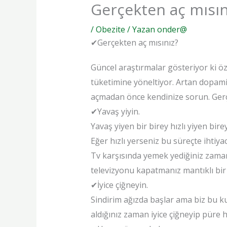
Gerçekten aç mısın
/
Obezite
/ Yazan
onder@
✔Gerçekten aç mısınız?
Güncel araştırmalar gösteriyor ki öze
tüketimine yöneltiyor. Artan dopamin
açmadan önce kendinize sorun. Gerçe
✔Yavaş yiyin.
Yavaş yiyen bir birey hızlı yiyen bi
Eğer hızlı yerseniz bu süreçte ihtiy
Tv karşısında yemek yediğiniz zaman
televizyonu kapatmanız mantıklı bir 
✔İyice çiğneyin.
Sindirim ağızda başlar ama biz bu k
aldığınız zaman iyice çiğneyip püre